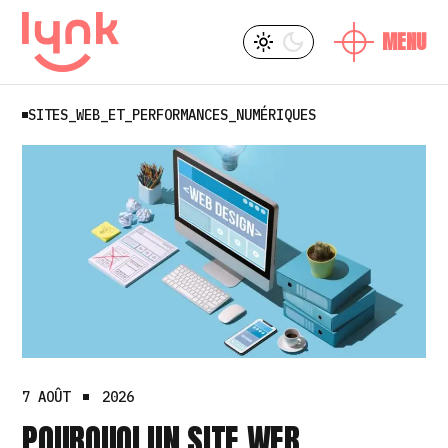
SKIP
L
Y
TO
THE
CONTENT
SITES_WEB_ET_PERFORMANCES_NUMÉRIQUES
L
7 AOÛT
2026
POURQUOI UN SITE WEB