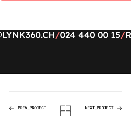
N
K
LYNK360.CH
/
024 440 00 15
/
R
PREV_PROJECT
NEXT_PROJECT