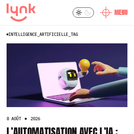
SKIP
L
Y
TO
THE
CONTENT
INTELLIGENCE_ARTIFICIELLE_TAG
L
8 AOÛT
2026
L’AUTOMATISATION AVEC L’IA :