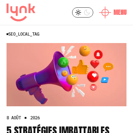
SKIP
L
Y
TO
THE
CONTENT
SEO_LOCAL_TAG
L
8 AOÛT
2026
5 STRATÉGIES IMBATTABLES