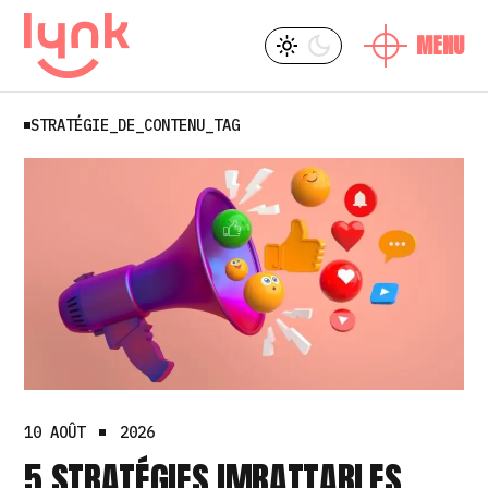
SKIP
L
Y
TO
THE
CONTENT
STRATÉGIE_DE_CONTENU_TAG
L
10 AOÛT
2026
5 STRATÉGIES IMBATTABLES